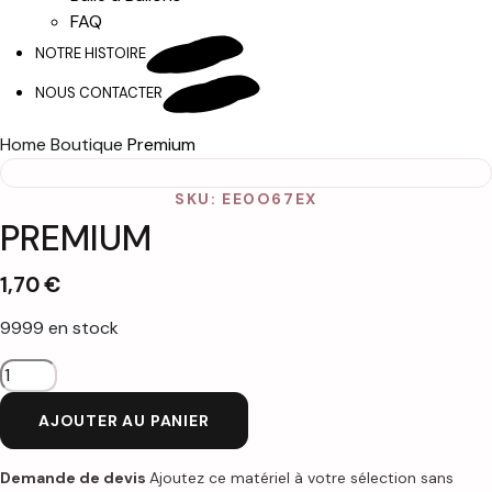
FAQ
NOTRE HISTOIRE
NOUS CONTACTER
Home
Boutique
Premium
SKU: EE0O67EX
PREMIUM
1,70
€
9999 en stock
quantité
de
AJOUTER AU PANIER
Premium
Demande de devis
Ajoutez ce matériel à votre sélection sans