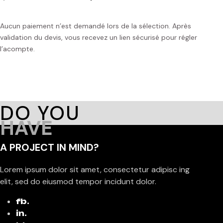
Aucun paiement n’est demandé lors de la sélection. Après
validation du devis, vous recevez un lien sécurisé pour régler
l’acompte.
DO YOU
HAVE
A PROJECT IN MIND?
Lorem ipsum dolor sit amet, consectetur adipisc ing
elit, sed do eiusmod tempor incidunt dolor.
fb.
in.