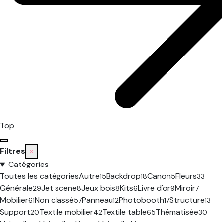
Top
Filtres
×
Catégories
Toutes les catégories
Autre
Backdrop
Canon
Fleurs
15
18
5
33
Générale
Jet scene
Jeux bois
Kits
Livre d'or
Miroir
29
8
8
6
9
7
Mobilier
Non classé
Panneau
Photobooth
Structure
61
57
12
17
13
Support
Textile mobilier
Textile table
Thématisée
20
42
65
30