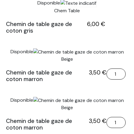
Disponible
table
gaze
Chem Table
de
quantité
Chemin de table gaze de
6,00
€
coton
coton gris
de
bleu
Chemin
marine
de
Disponible
table
Beige
gaze
de
quantité
Chemin de table gaze de
3,50
€
coton
coton marron
de
gris
Chemin
de
Disponible
table
Beige
gaze
de
quantité
Chemin de table gaze de
3,50
€
coton
coton marron
de
marron