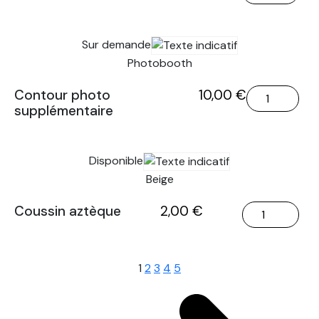
de
Classique
Sur demande
Photobooth
quantité
Contour photo
10,00
€
supplémentaire
de
Contour
photo
Disponible
supplémentai
Beige
quantité
Coussin aztèque
2,00
€
de
Coussin
aztèque
1
2
3
4
5