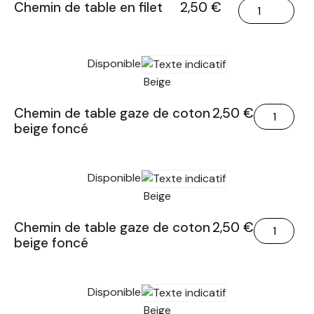
quantité
Chemin de table en filet
2,50
€
de
Chemin
de
Disponible
table
Beige
en
filet
quantité
Chemin de table gaze de coton
2,50
€
beige foncé
de
Chemin
de
Disponible
table
gaze
Beige
de
quantité
Chemin de table gaze de coton
2,50
€
coton
beige foncé
de
beige
Chemin
foncé
de
Disponible
table
gaze
Beige