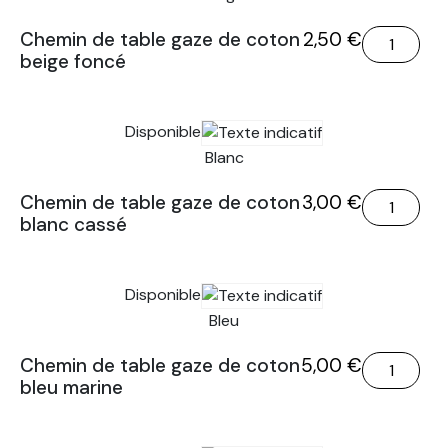
de
quantité
Chemin de table gaze de coton
2,50
€
coton
beige foncé
de
beige
Chemin
foncé
de
Disponible
table
gaze
Blanc
de
quantité
Chemin de table gaze de coton
3,00
€
coton
blanc cassé
de
beige
Chemin
foncé
de
Disponible
table
gaze
Bleu
de
quantité
Chemin de table gaze de coton
5,00
€
coton
bleu marine
de
blanc
Chemin
cassé
de