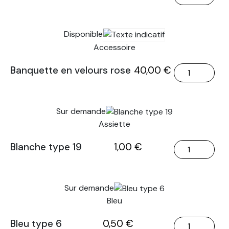
de
Banquette
en
Disponible
velours
Accessoire
rose
quantité
Banquette en velours rose
40,00
€
de
Banquette
en
Sur demande
velours
Assiette
rose
quantité
Blanche type 19
1,00
€
de
Blanche
type
Sur demande
19
Bleu
quantité
Bleu type 6
0,50
€