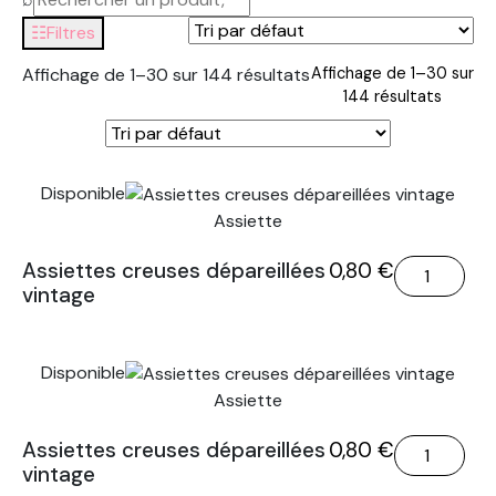
☷
Filtres
Affichage de 1–30 sur 144 résultats
Affichage de 1–30 sur
144 résultats
Disponible
Assiette
quantité
Assiettes creuses dépareillées
0,80
€
vintage
de
Assiettes
creuses
Disponible
dépareillées
Assiette
vintage
quantité
Assiettes creuses dépareillées
0,80
€
vintage
de