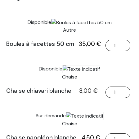
de
Bougeoir
en
Disponible
verre
Autre
fin
rose
quantité
Boules à facettes 50 cm
35,00
€
de
Boules
à
Disponible
facettes
Chaise
50
cm
quantité
Chaise chiavari blanche
3,00
€
de
Chaise
chiavari
Sur demande
blanche
Chaise
quantité
Chaise napoléon blanche
4,50
€