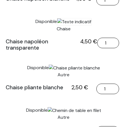
de
Chaise
napoléon
Disponible
blanche
Chaise
quantité
Chaise napoléon
4,50
€
transparente
de
Chaise
napoléon
Disponible
transparente
Autre
quantité
Chaise pliante blanche
2,50
€
de
Chaise
pliante
Disponible
blanche
Autre