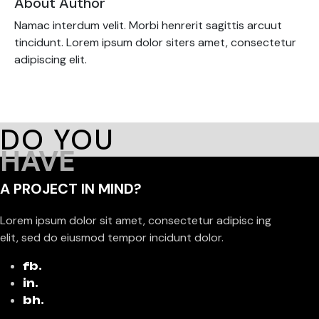
About Author
Namac interdum velit. Morbi henrerit sagittis arcuut
tincidunt. Lorem ipsum dolor siters amet, consectetur
adipiscing elit.
DO YOU
HAVE
A PROJECT IN MIND?
Lorem ipsum dolor sit amet, consectetur adipisc ing
elit, sed do eiusmod tempor incidunt dolor.
fb.
in.
bh.