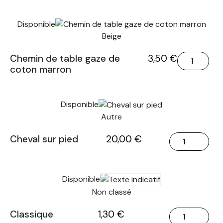
Chemin
de
Disponible
table
Beige
gaze
de
quantité
Chemin de table gaze de
3,50
€
coton
coton marron
de
marron
Chemin
de
Disponible
table
Autre
gaze
de
quantité
Cheval sur pied
20,00
€
coton
de
marron
Cheval
sur
Disponible
pied
Non classé
quantité
Classique
1,30
€