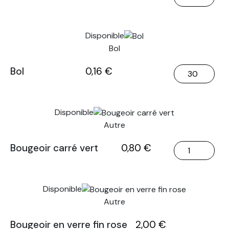
de
Bleu
type
Disponible
6
Bol
quantité
Bol
0,16
€
de
Bol
Disponible
Autre
quantité
Bougeoir carré vert
0,80
€
de
Bougeoir
carré
Disponible
vert
Autre
quantité
Bougeoir en verre fin rose
2,00
€