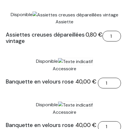
Assiettes
creuses
Disponible
dépareillées
Assiette
vintage
quantité
Assiettes creuses dépareillées
0,80
€
vintage
de
Assiettes
creuses
Disponible
dépareillées
vintage
Accessoire
quantité
Banquette en velours rose
40,00
€
de
Banquette
en
Disponible
velours
Accessoire
rose
quantité
Banquette en velours rose
40,00
€