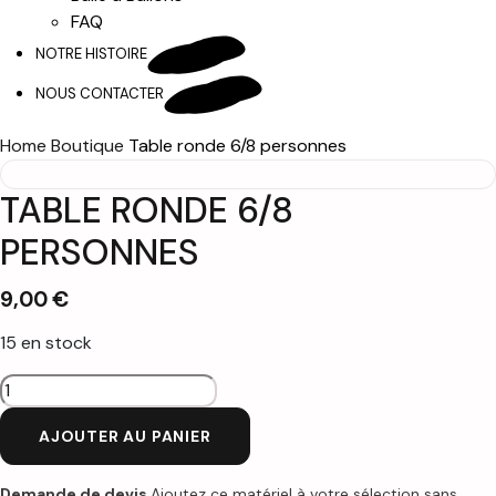
FAQ
NOTRE HISTOIRE
NOUS CONTACTER
Home
Boutique
Table ronde 6/8 personnes
TABLE RONDE 6/8
PERSONNES
9,00
€
15 en stock
quantité
de
AJOUTER AU PANIER
Table
ronde
6/8
Demande de devis
Ajoutez ce matériel à votre sélection sans