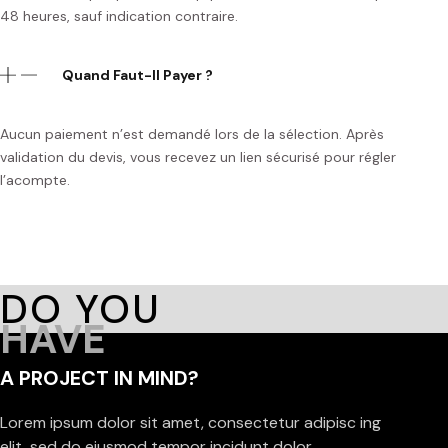
48 heures, sauf indication contraire.
Quand Faut-Il Payer ?
Aucun paiement n’est demandé lors de la sélection. Après
validation du devis, vous recevez un lien sécurisé pour régler
l’acompte.
DO YOU
HAVE
A PROJECT IN MIND?
Lorem ipsum dolor sit amet, consectetur adipisc ing
elit, sed do eiusmod tempor incidunt dolor.