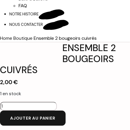
FAQ
NOTRE HISTOIRE
NOUS CONTACTER
Home
Boutique
Ensemble 2 bougeoirs cuivrés
ENSEMBLE 2
BOUGEOIRS
CUIVRÉS
2,00
€
1 en stock
quantité
de
AJOUTER AU PANIER
Ensemble
2