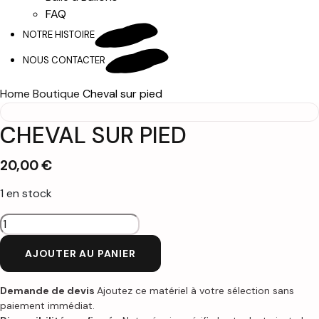
FAQ
NOTRE HISTOIRE
NOUS CONTACTER
Home
Boutique
Cheval sur pied
CHEVAL SUR PIED
20,00
€
1 en stock
quantité
de
AJOUTER AU PANIER
Cheval
sur
pied
Demande de devis
Ajoutez ce matériel à votre sélection sans
paiement immédiat.