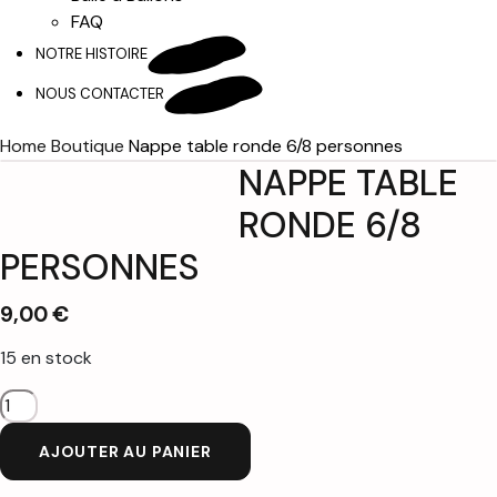
FAQ
NOTRE HISTOIRE
NOUS CONTACTER
Home
Boutique
Nappe table ronde 6/8 personnes
NAPPE TABLE
RONDE 6/8
PERSONNES
9,00
€
15 en stock
quantité
de
AJOUTER AU PANIER
Nappe
table