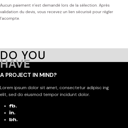
Aucun paiement n’est demandé lors de la sélection. Après
validation du devis, vous recevez un lien sécurisé pour régler
l’acompte.
DO YOU
HAVE
A PROJECT IN MIND?
Lorem ipsum dolor sit amet, consectetur adipisc ing
elit, sed do eiusmod tempor incidunt dolor.
fb.
in.
bh.