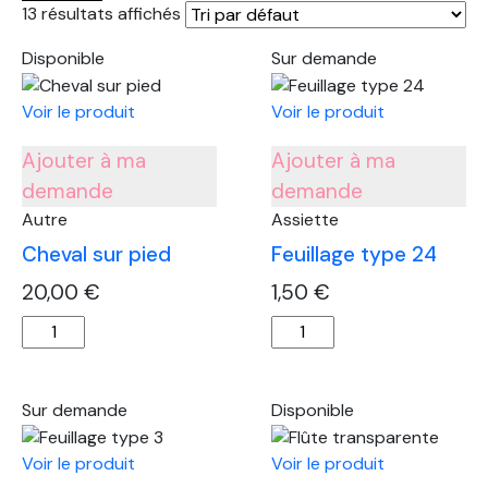
13 résultats affichés
Disponible
Sur demande
Voir le produit
Voir le produit
Ajouter à ma
Ajouter à ma
demande
demande
Autre
Assiette
Cheval sur pied
Feuillage type 24
20,00
€
1,50
€
quantité
quantité
de
de
Cheval
Feuillage
sur
type
Sur demande
Disponible
pied
24
Voir le produit
Voir le produit