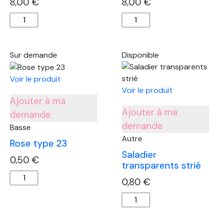
8,00
€
8,00
€
quantité
quantité
de
de
Pouf
Pouf
marocain
marocain
Sur demande
Disponible
bicolore
bicolore
noir
Voir le produit
Voir le produit
Ajouter à ma
Ajouter à ma
demande
demande
Basse
Autre
Rose type 23
Saladier
0,50
€
transparents strié
quantité
0,80
€
de
quantité
Rose
de
type