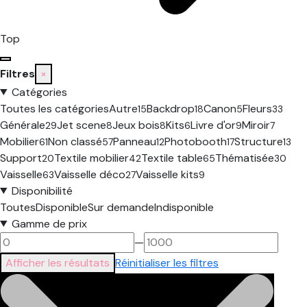
Top
Filtres
×
Catégories
Toutes les catégories
Autre
Backdrop
Canon
Fleurs
15
18
5
33
Générale
Jet scene
Jeux bois
Kits
Livre d'or
Miroir
29
8
8
6
9
7
Mobilier
Non classé
Panneau
Photobooth
Structure
61
57
12
17
13
Support
Textile mobilier
Textile table
Thématisée
20
42
65
30
Vaisselle
Vaisselle déco
Vaisselle kits
63
27
9
Disponibilité
Toutes
Disponible
Sur demande
Indisponible
Gamme de prix
—
Afficher les résultats
Réinitialiser les filtres