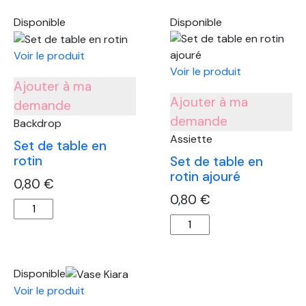
Saladier
23
transparents
Disponible
Disponible
strié
Voir le produit
Voir le produit
Ajouter à ma
Ajouter à ma
demande
demande
Backdrop
Assiette
Set de table en
rotin
Set de table en
rotin ajouré
0,80
€
0,80
€
quantité
quantité
de
de
Set
Set
de
de
table
Disponible
table
en
Voir le produit
en
rotin