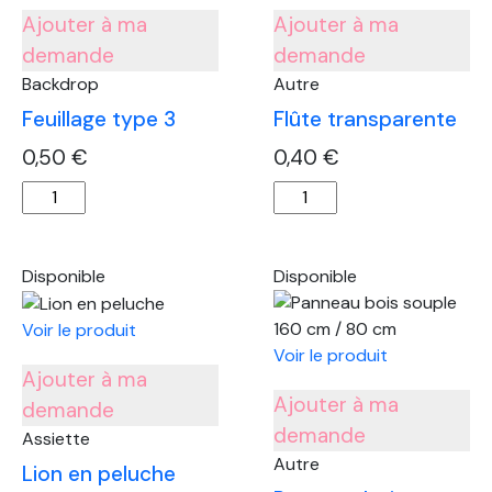
Ajouter à ma
Ajouter à ma
demande
demande
Backdrop
Autre
Feuillage type 3
Flûte transparente
0,50
€
0,40
€
quantité
quantité
de
de
Feuillage
Flûte
type
transparente
Disponible
Disponible
3
Voir le produit
Voir le produit
Ajouter à ma
Ajouter à ma
demande
demande
Assiette
Autre
Lion en peluche