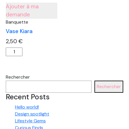
Ajouter à ma
rotin
ajouré
demande
Banquette
Vase Kiara
2,50
€
quantité
de
Vase
Kiara
Rechercher
Rechercher
Recent Posts
Hello world!
Design spotlight
Lifestyle Gems
Curious Finds