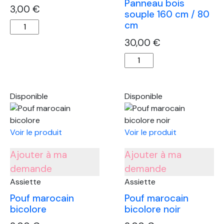
Panneau bois
3,00
€
souple 160 cm / 80
cm
quantité
de
30,00
€
Lion
quantité
en
de
peluche
Panneau
bois
Disponible
Disponible
souple
160
cm
Voir le produit
Voir le produit
/
Ajouter à ma
Ajouter à ma
80
cm
demande
demande
Assiette
Assiette
Pouf marocain
Pouf marocain
bicolore
bicolore noir