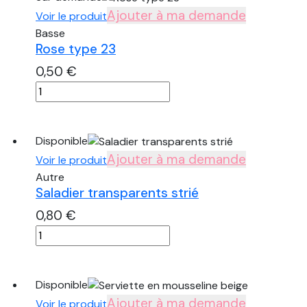
bicolore
Ajouter à ma demande
Voir le produit
noir
Basse
Rose type 23
0,50
€
quantité
de
Rose
type
Disponible
23
Ajouter à ma demande
Voir le produit
Autre
Saladier transparents strié
0,80
€
quantité
de
Saladier
transparents
Disponible
strié
Ajouter à ma demande
Voir le produit