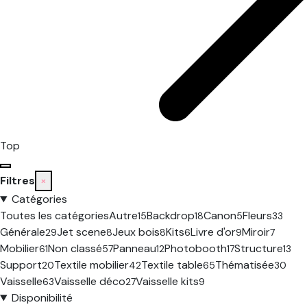
Top
Filtres
×
Catégories
Toutes les catégories
Autre
Backdrop
Canon
Fleurs
15
18
5
33
Générale
Jet scene
Jeux bois
Kits
Livre d'or
Miroir
29
8
8
6
9
7
Mobilier
Non classé
Panneau
Photobooth
Structure
61
57
12
17
13
Support
Textile mobilier
Textile table
Thématisée
20
42
65
30
Vaisselle
Vaisselle déco
Vaisselle kits
63
27
9
Disponibilité