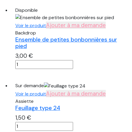
Coussin
losange
Disponible
en
mail
Ajouter à ma demande
Voir le produit
rose
Backdrop
pâle
Ensemble de petites bonbonnières sur
pied
3,00
€
quantité
de
Ensemble
de
Sur demande
petites
Ajouter à ma demande
Voir le produit
bonbonnières
Assiette
sur
Feuillage type 24
pied
1,50
€
quantité