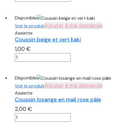
de
Coussin
aztèque
Disponible
Ajouter à ma demande
Voir le produit
Assiette
Coussin beige et vert kaki
1,00
€
quantité
de
Coussin
beige
Disponible
et
Ajouter à ma demande
Voir le produit
vert
Assiette
kaki
Coussin losange en mail rose pâle
2,00
€
quantité
de