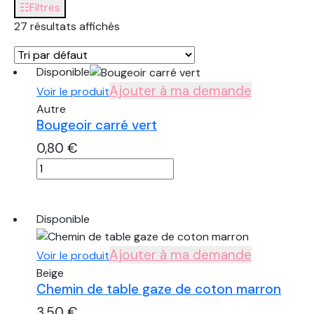
☷
Filtres
27 résultats affichés
Disponible
Ajouter à ma demande
Voir le produit
Autre
Bougeoir carré vert
0,80
€
quantité
de
Bougeoir
carré
Disponible
vert
Ajouter à ma demande
Voir le produit
Beige
Chemin de table gaze de coton marron
3,50
€