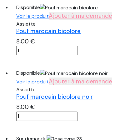
blanche
Disponible
ponpon
Ajouter à ma demande
Voir le produit
Assiette
Pouf marocain bicolore
8,00
€
quantité
de
Pouf
marocain
Disponible
bicolore
Ajouter à ma demande
Voir le produit
Assiette
Pouf marocain bicolore noir
8,00
€
quantité
de
Pouf
marocain
Sur demande