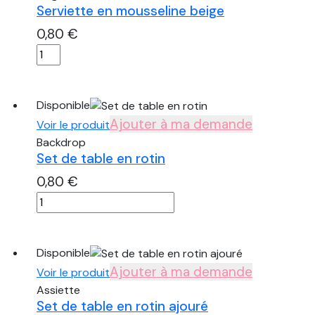
Serviette en mousseline beige
0,80
€
quantité
de
Serviette
en
Disponible
mousseline
Ajouter à ma demande
Voir le produit
beige
Backdrop
Set de table en rotin
0,80
€
quantité
de
Set
de
Disponible
table
Ajouter à ma demande
Voir le produit
en
Assiette
rotin
Set de table en rotin ajouré