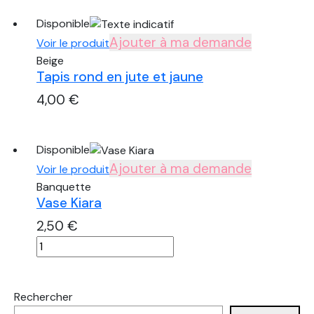
de
Disponible
Tapis
Ajouter à ma demande
rond
Voir le produit
en
Beige
Tapis rond en jute et jaune
jute
et
4,00
€
jaune
quantité
de
Disponible
Tapis
Ajouter à ma demande
rond
Voir le produit
en
Banquette
Vase Kiara
jute
et
2,50
€
jaune
quantité
de
Vase
Kiara
Rechercher