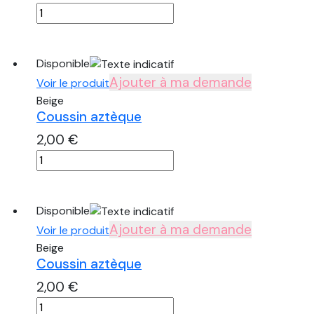
quantité
de
Coussin
aztèque
Disponible
Ajouter à ma demande
Voir le produit
Beige
Coussin aztèque
2,00
€
quantité
de
Coussin
aztèque
Disponible
Ajouter à ma demande
Voir le produit
Beige
Coussin aztèque
2,00
€
quantité