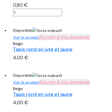
0,80
€
quantité
de
Set
de
Disponible
table
Ajouter à ma demande
Voir le produit
en
Beige
rotin
Tapis rond en jute et jaune
ajouré
4,00
€
quantité
de
Disponible
Tapis
Ajouter à ma demande
rond
Voir le produit
en
Beige
Tapis rond en jute et jaune
jute
et
4,00
€
jaune
quantité