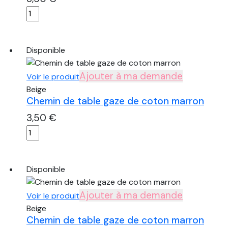
quantité
de
Chemin
de
Disponible
table
gaze
Ajouter à ma demande
Voir le produit
de
Beige
coton
Chemin de table gaze de coton marron
marron
3,50
€
quantité
de
Chemin
de
Disponible
table
gaze
Ajouter à ma demande
Voir le produit
de
Beige
coton
Chemin de table gaze de coton marron