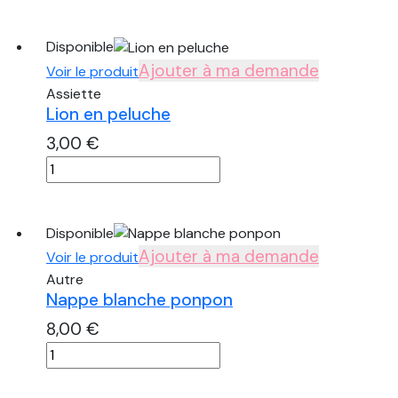
de
Feuillage
type
Disponible
24
Ajouter à ma demande
Voir le produit
Assiette
Lion en peluche
3,00
€
quantité
de
Lion
en
Disponible
peluche
Ajouter à ma demande
Voir le produit
Autre
Nappe blanche ponpon
8,00
€
quantité
de
Nappe