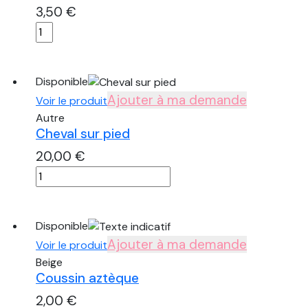
marron
3,50
€
quantité
de
Chemin
de
Disponible
table
Ajouter à ma demande
Voir le produit
gaze
Autre
de
Cheval sur pied
coton
20,00
€
marron
quantité
de
Cheval
sur
Disponible
pied
Ajouter à ma demande
Voir le produit
Beige
Coussin aztèque
2,00
€