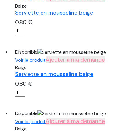
Beige
Serviette en mousseline beige
0,80
€
quantité
de
Serviette
en
Disponible
mousseline
Ajouter à ma demande
Voir le produit
beige
Beige
Serviette en mousseline beige
0,80
€
quantité
de
Serviette
en
Disponible
mousseline
Ajouter à ma demande
Voir le produit
beige
Beige