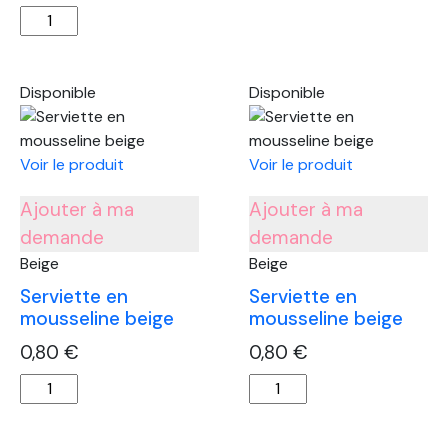
quantité
Jaune
de
type
Coussin
5
beige
Disponible
Disponible
et
vert
kaki
Voir le produit
Voir le produit
Ajouter à ma
Ajouter à ma
demande
demande
Beige
Beige
Serviette en
Serviette en
mousseline beige
mousseline beige
0,80
€
0,80
€
quantité
quantité
de
de
Serviette
Serviette