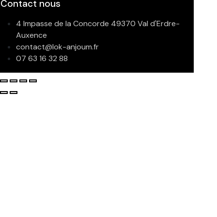
Contact nous
4 Impasse de la Concorde 49370 Val d'Erdre-
Auxence
contact@lok-anjoum.fr
07 63 16 32 88