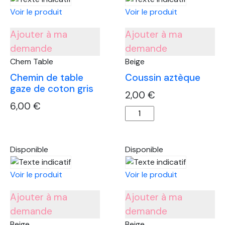
Voir le produit
Voir le produit
Ajouter à ma
Ajouter à ma
demande
demande
Chem Table
Beige
Chemin de table
Coussin aztèque
gaze de coton gris
2,00
€
6,00
€
quantité
quantité
de
de
Coussin
Chemin
aztèque
Disponible
Disponible
de
table
Voir le produit
Voir le produit
gaze
de
Ajouter à ma
Ajouter à ma
coton
demande
demande
gris
Beige
Beige