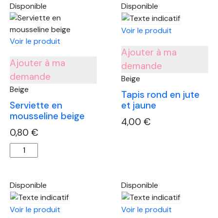
en
en
Disponible
Disponible
mousseline
mousseline
beige
beige
Voir le produit
Voir le produit
Ajouter à ma
Ajouter à ma
demande
demande
Beige
Beige
Tapis rond en jute
Serviette en
et jaune
mousseline beige
4,00
€
0,80
€
quantité
quantité
de
de
Tapis
Serviette
rond
en
en
Disponible
Disponible
mousseline
jute
beige
et
Voir le produit
Voir le produit