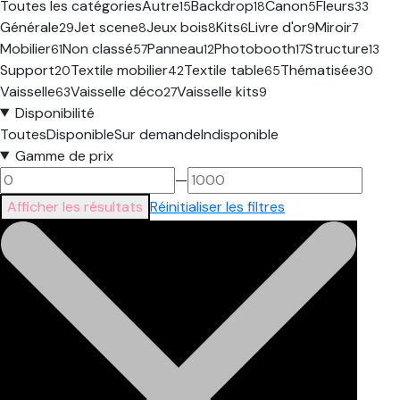
Toutes les catégories
Autre
Backdrop
Canon
Fleurs
15
18
5
33
Générale
Jet scene
Jeux bois
Kits
Livre d'or
Miroir
29
8
8
6
9
7
Mobilier
Non classé
Panneau
Photobooth
Structure
61
57
12
17
13
Support
Textile mobilier
Textile table
Thématisée
20
42
65
30
Vaisselle
Vaisselle déco
Vaisselle kits
63
27
9
Disponibilité
Toutes
Disponible
Sur demande
Indisponible
Gamme de prix
—
Afficher les résultats
Réinitialiser les filtres