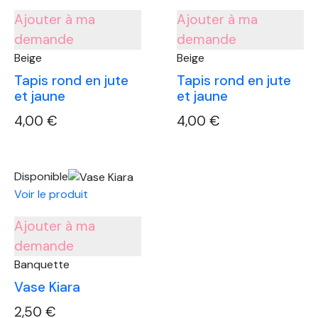
jaune
Ajouter à ma
Ajouter à ma
demande
demande
Beige
Beige
Tapis rond en jute
Tapis rond en jute
et jaune
et jaune
4,00
€
4,00
€
quantité
quantité
de
de
Disponible
Tapis
Tapis
Voir le produit
rond
rond
en
en
Ajouter à ma
jute
jute
demande
et
et
jaune
jaune
Banquette
Vase Kiara
2,50
€