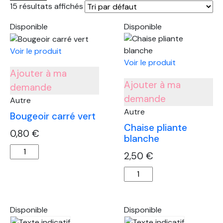
15 résultats affichés
Disponible
Disponible
Voir le produit
Voir le produit
Ajouter à ma
Ajouter à ma
demande
demande
Autre
Autre
Bougeoir carré vert
Chaise pliante
0,80
€
blanche
quantité
2,50
€
de
quantité
Bougeoir
de
carré
Chaise
vert
pliante
Disponible
Disponible
blanche