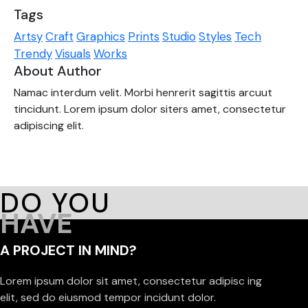
Tags
Artsy
Craft
Graphics
Prints
Studio
Styles
Tech
Trendy
Visuals
Works
About Author
Namac interdum velit. Morbi henrerit sagittis arcuut
tincidunt. Lorem ipsum dolor siters amet, consectetur
adipiscing elit.
DO YOU
HAVE
A PROJECT IN MIND?
Lorem ipsum dolor sit amet, consectetur adipisc ing
elit, sed do eiusmod tempor incidunt dolor.