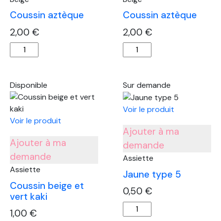
Coussin aztèque
Coussin aztèque
2,00
€
2,00
€
quantité
quantité
de
de
Coussin
Coussin
aztèque
aztèque
Disponible
Sur demande
Voir le produit
Voir le produit
Ajouter à ma
Ajouter à ma
demande
demande
Assiette
Assiette
Jaune type 5
Coussin beige et
0,50
€
vert kaki
quantité
1,00
€
de