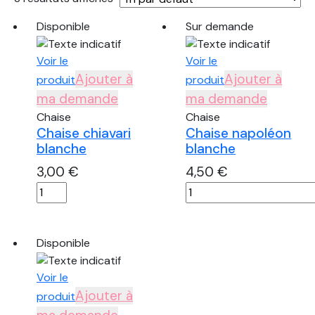
Disponible
Sur demande
Voir le
Voir le
Ajouter à
Ajouter à
produit
produit
ma demande
ma demande
Chaise
Chaise
Chaise chiavari
Chaise napoléon
blanche
blanche
3,00
€
4,50
€
quantité
quantité
de
de
Chaise
Chaise
chiavari
napoléon
Disponible
blanche
blanche
Voir le
Ajouter à
produit