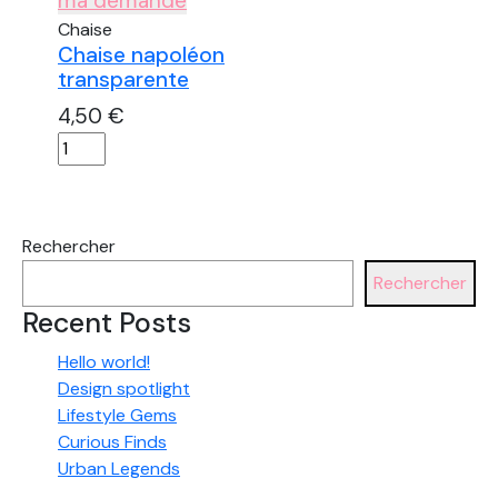
ma demande
Chaise
Chaise napoléon
transparente
4,50
€
quantité
de
Chaise
napoléon
Rechercher
transparente
Rechercher
Recent Posts
Hello world!
Design spotlight
Lifestyle Gems
Curious Finds
Urban Legends