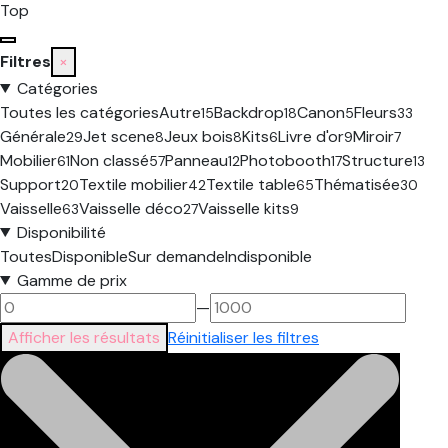
Top
Filtres
×
Catégories
Toutes les catégories
Autre
Backdrop
Canon
Fleurs
15
18
5
33
Générale
Jet scene
Jeux bois
Kits
Livre d'or
Miroir
29
8
8
6
9
7
Mobilier
Non classé
Panneau
Photobooth
Structure
61
57
12
17
13
Support
Textile mobilier
Textile table
Thématisée
20
42
65
30
Vaisselle
Vaisselle déco
Vaisselle kits
63
27
9
Disponibilité
Toutes
Disponible
Sur demande
Indisponible
Gamme de prix
—
Afficher les résultats
Réinitialiser les filtres