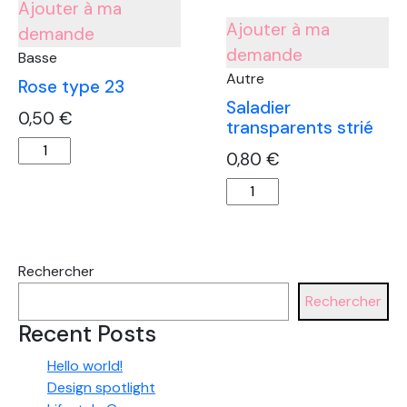
Ajouter à ma
/
Ajouter à ma
80
demande
cm
demande
Basse
Autre
Rose type 23
Saladier
0,50
€
transparents strié
quantité
0,80
€
de
quantité
Rose
de
type
Saladier
23
transparents
Rechercher
strié
Rechercher
Recent Posts
Hello world!
Design spotlight