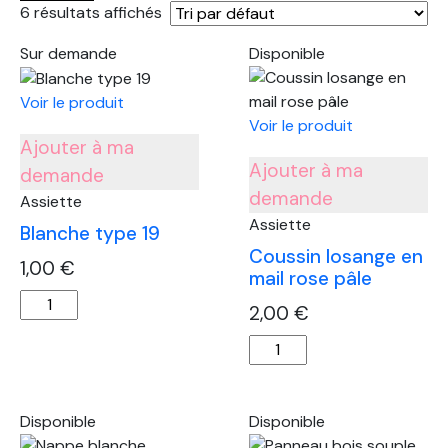
6 résultats affichés
Sur demande
Disponible
Voir le produit
Voir le produit
Ajouter à ma
Ajouter à ma
demande
demande
Assiette
Assiette
Blanche type 19
Coussin losange en
1,00
€
mail rose pâle
quantité
2,00
€
de
quantité
Blanche
de
type
Coussin
19
losange
Disponible
Disponible
en