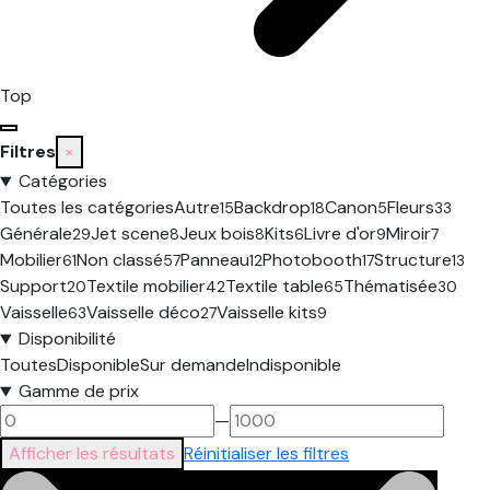
Top
Filtres
×
Catégories
Toutes les catégories
Autre
Backdrop
Canon
Fleurs
15
18
5
33
Générale
Jet scene
Jeux bois
Kits
Livre d'or
Miroir
29
8
8
6
9
7
Mobilier
Non classé
Panneau
Photobooth
Structure
61
57
12
17
13
Support
Textile mobilier
Textile table
Thématisée
20
42
65
30
Vaisselle
Vaisselle déco
Vaisselle kits
63
27
9
Disponibilité
Toutes
Disponible
Sur demande
Indisponible
Gamme de prix
—
Afficher les résultats
Réinitialiser les filtres