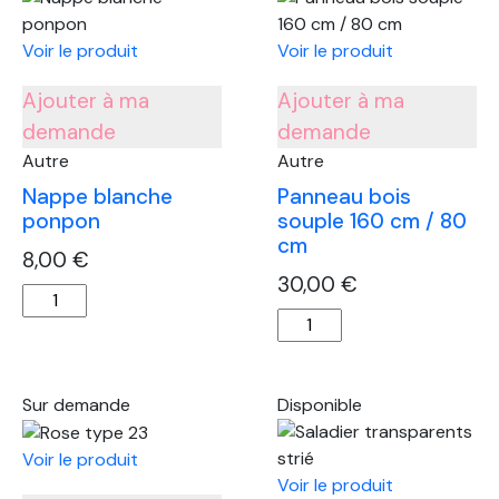
mail
rose
Voir le produit
Voir le produit
pâle
Ajouter à ma
Ajouter à ma
demande
demande
Autre
Autre
Nappe blanche
Panneau bois
ponpon
souple 160 cm / 80
cm
8,00
€
30,00
€
quantité
quantité
de
de
Nappe
Panneau
blanche
bois
ponpon
Sur demande
Disponible
souple
160
Voir le produit
cm
Voir le produit