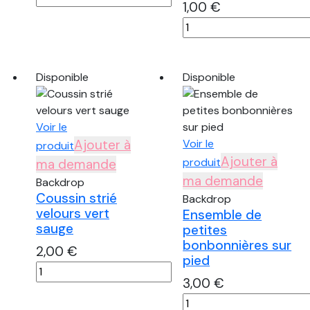
1,00
€
de
quantité
Cheval
de
sur
Coussin
pied
beige
Disponible
Disponible
et
vert
kaki
Voir le
Ajouter à
Voir le
produit
Ajouter à
produit
ma demande
ma demande
Backdrop
Coussin strié
Backdrop
velours vert
Ensemble de
sauge
petites
bonbonnières sur
2,00
€
pied
quantité
3,00
€
de
quantité
Coussin