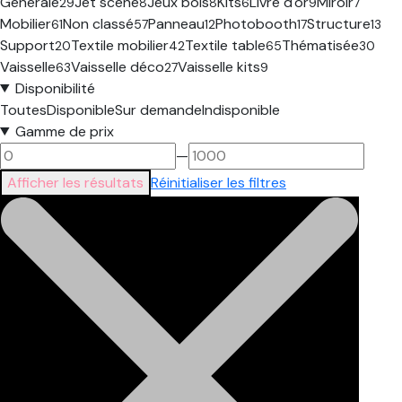
Générale
Jet scene
Jeux bois
Kits
Livre d'or
Miroir
29
8
8
6
9
7
Mobilier
Non classé
Panneau
Photobooth
Structure
61
57
12
17
13
Support
Textile mobilier
Textile table
Thématisée
20
42
65
30
Vaisselle
Vaisselle déco
Vaisselle kits
63
27
9
Disponibilité
Toutes
Disponible
Sur demande
Indisponible
Gamme de prix
—
Afficher les résultats
Réinitialiser les filtres