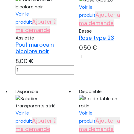
120
Voir le
cm
Voir le
Ajouter à
produit
/
Ajouter à
produit
ma demande
60
ma demande
Basse
cm
Rose type 23
Assiette
Pouf marocain
0,50
€
bicolore noir
quantité
8,00
€
de
quantité
Rose
de
type
Pouf
23
marocain
Disponible
Disponible
bicolore
noir
Voir le
Voir le
Ajouter à
Ajouter à
produit
produit
ma demande
ma demande