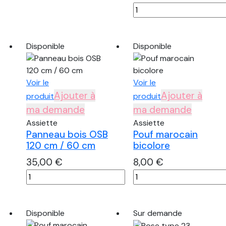
quantité
Lion
de
en
Nappe
peluche
blanche
Disponible
Disponible
ponpon
Voir le
Voir le
Ajouter à
Ajouter à
produit
produit
ma demande
ma demande
Assiette
Assiette
Panneau bois OSB
Pouf marocain
120 cm / 60 cm
bicolore
35,00
€
8,00
€
quantité
quantité
de
de
Panneau
Pouf
bois
marocain
Disponible
Sur demande
OSB
bicolore