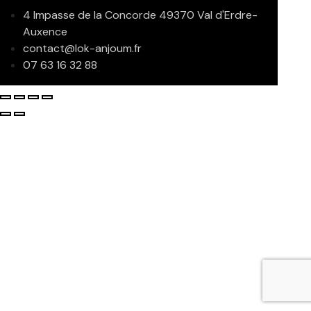
4 Impasse de la Concorde 49370 Val d'Erdre-
Auxence
contact@lok-anjoum.fr
07 63 16 32 88