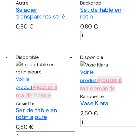
Autre
Backdrop
Saladier
Set de table en
transparents strié
rotin
0,80
€
0,80
€
quantité
quantité
de
de
Saladier
Set
transparents
de
Disponible
Disponible
strié
table
en
Voir le
rotin
Voir le
Ajouter à
produit
Ajouter à
produit
ma demande
ma demande
Banquette
Vase Kiara
Assiette
Set de table en
2,50
€
rotin ajouré
quantité
0,80
€
de
quantité
Vase