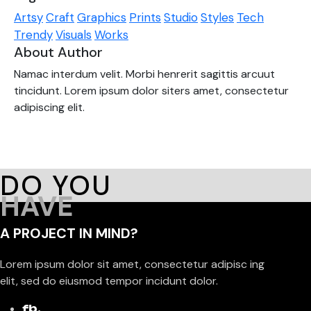
Artsy
Craft
Graphics
Prints
Studio
Styles
Tech
Trendy
Visuals
Works
About Author
Namac interdum velit. Morbi henrerit sagittis arcuut
tincidunt. Lorem ipsum dolor siters amet, consectetur
adipiscing elit.
DO YOU
HAVE
A PROJECT IN MIND?
Lorem ipsum dolor sit amet, consectetur adipisc ing
elit, sed do eiusmod tempor incidunt dolor.
fb.