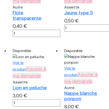
ma demande
ma demande
Autre
Assiette
Flûte
Jaune type 5
transparente
0,50
€
0,40
€
quantité
quantité
de
de
Jaune
Flûte
type
transparente
5
Disponible
Disponible
Voir le
Voir le
Ajouter à
produit
Ajouter à
produit
ma demande
ma demande
Assiette
Lion en peluche
Autre
Nappe blanche
3,00
€
ponpon
quantité
8,00
€
de