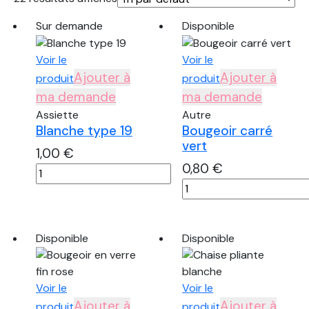
Sur demande
Disponible
Voir le
Voir le
Ajouter à
Ajouter à
produit
produit
ma demande
ma demande
Assiette
Autre
Blanche type 19
Bougeoir carré
vert
1,00
€
0,80
€
quantité
quantité
de
de
Blanche
Bougeoir
type
carré
19
Disponible
Disponible
vert
Voir le
Voir le
Ajouter à
Ajouter à
produit
produit