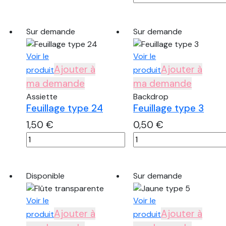
de
strié
Ensemble
velours
de
vert
Sur demande
Sur demande
petites
sauge
bonbonnières
Voir le
Voir le
sur
Ajouter à
Ajouter à
produit
produit
pied
ma demande
ma demande
Assiette
Backdrop
Feuillage type 24
Feuillage type 3
1,50
€
0,50
€
quantité
quantité
de
de
Feuillage
Feuillage
type
type
Disponible
Sur demande
24
3
Voir le
Voir le
Ajouter à
Ajouter à
produit
produit