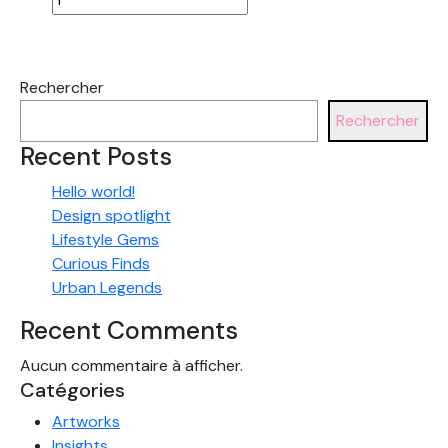
de
Kiara
Set
de
Rechercher
table
en
Rechercher
rotin
Recent Posts
ajouré
Hello world!
Design spotlight
Lifestyle Gems
Curious Finds
Urban Legends
Recent Comments
Aucun commentaire à afficher.
Catégories
Artworks
Insights