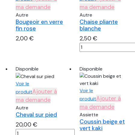
ma demande
ma demande
Autre
Autre
Bougeoir en verre
Chaise pliante
fin rose
blanche
2,00
€
2,50
€
quantité
quantité
de
de
Bougeoir
Chaise
en
pliante
Disponible
Disponible
verre
blanche
fin
Voir le
rose
Voir le
Ajouter à
produit
Ajouter à
produit
ma demande
ma demande
Autre
Cheval sur pied
Assiette
Coussin beige et
20,00
€
vert kaki
quantité