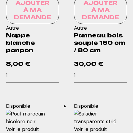
AJOUTER
AJOUTER
À MA
À MA
DEMANDE
DEMANDE
Autre
Autre
Nappe
Panneau bois
blanche
souple 160 cm
ponpon
/ 80 cm
8,00
€
30,00
€
quantité
quantité
de
de
Nappe
Panneau
blanche
bois
ponpon
souple
Disponible
Disponible
160
cm
/
Voir le produit
Voir le produit