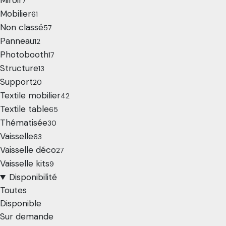
Miroir
7
Mobilier
61
Non classé
57
Panneau
12
Photobooth
17
Structure
13
Support
20
Textile mobilier
42
Textile table
65
Thématisée
30
Vaisselle
63
Vaisselle déco
27
Vaisselle kits
9
Disponibilité
Toutes
Disponible
Sur demande