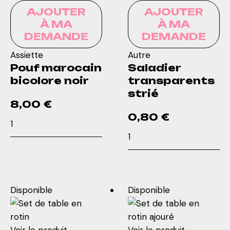
80
AJOUTER
AJOUTER
cm
À MA
À MA
DEMANDE
DEMANDE
Assiette
Autre
Pouf marocain
Saladier
bicolore noir
transparents
strié
8,00
€
0,80
€
quantité
quantité
de
de
Pouf
Saladier
marocain
transparents
bicolore
strié
noir
Disponible
Disponible