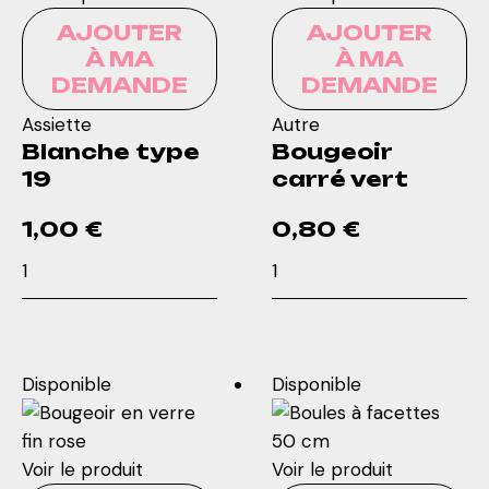
AJOUTER
AJOUTER
À MA
À MA
DEMANDE
DEMANDE
Assiette
Autre
Blanche type
Bougeoir
19
carré vert
1,00
€
0,80
€
quantité
quantité
de
de
Blanche
Bougeoir
type
carré
19
vert
Disponible
Disponible
Voir le produit
Voir le produit