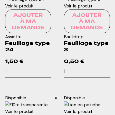
sur
Voir le produit
Voir le produit
pied
AJOUTER
AJOUTER
À MA
À MA
DEMANDE
DEMANDE
Assiette
Backdrop
Feuillage type
Feuillage type
24
3
1,50
€
0,50
€
quantité
quantité
de
de
Feuillage
Feuillage
type
type
24
3
Disponible
Disponible
Voir le produit
Voir le produit