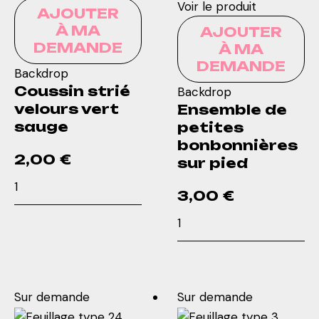
Voir le produit
AJOUTER
À MA
AJOUTER
DEMANDE
À MA
DEMANDE
Backdrop
Coussin strié
Backdrop
velours vert
Ensemble de
sauge
petites
bonbonnières
2,00
€
sur pied
quantité
3,00
€
de
quantité
Coussin
de
strié
Ensemble
velours
de
vert
petites
sauge
Sur demande
Sur demande
bonbonnières