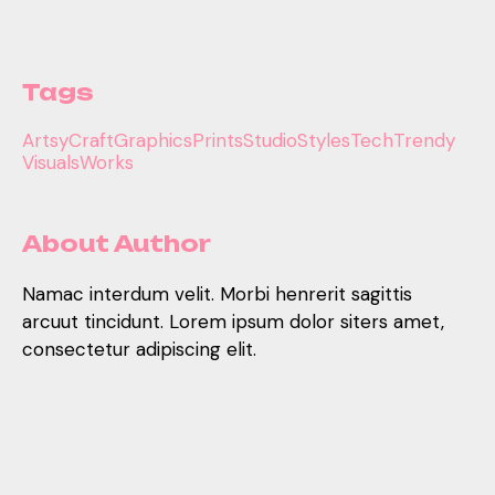
Tags
Artsy
Craft
Graphics
Prints
Studio
Styles
Tech
Trendy
Visuals
Works
About Author
Namac interdum velit. Morbi henrerit sagittis
arcuut tincidunt. Lorem ipsum dolor siters amet,
consectetur adipiscing elit.