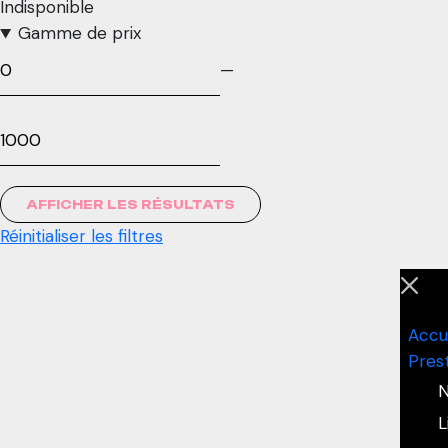
Indisponible
Gamme de prix
—
AFFICHER LES RÉSULTATS
Réinitialiser les filtres
Accu
Pres
N
L