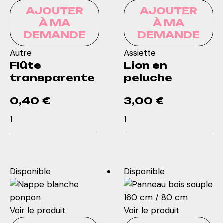
AJOUTER
AJOUTER
À MA
À MA
DEMANDE
DEMANDE
Autre
Assiette
Flûte
Lion en
transparente
peluche
0,40
€
3,00
€
quantité
quantité
de
de
Flûte
Lion
transparente
en
peluche
Disponible
Disponible
Voir le produit
Voir le produit