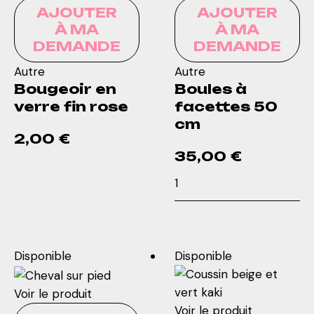
AJOUTER
AJOUTER
À MA
À MA
DEMANDE
DEMANDE
Autre
Autre
Bougeoir en
Boules à
verre fin rose
facettes 50
cm
2,00
€
35,00
€
quantité
quantité
de
de
Bougeoir
Boules
en
à
verre
facettes
fin
Disponible
Disponible
50
rose
cm
Voir le produit
Voir le produit