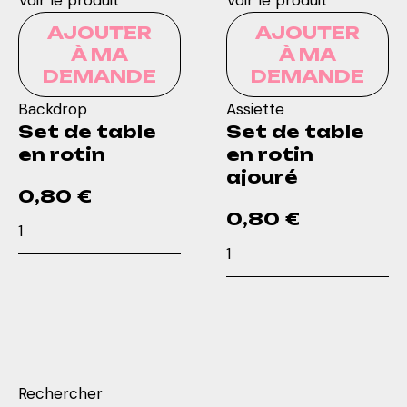
Voir le produit
Voir le produit
AJOUTER
AJOUTER
À MA
À MA
DEMANDE
DEMANDE
Backdrop
Assiette
Set de table
Set de table
en rotin
en rotin
ajouré
0,80
€
0,80
€
quantité
quantité
de
de
Set
Set
de
de
table
table
en
en
rotin
rotin
Rechercher