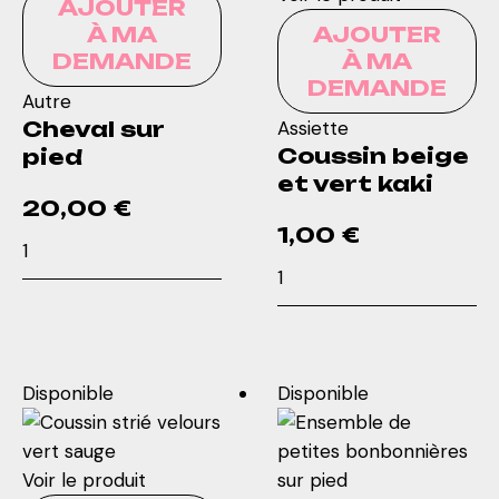
AJOUTER
À MA
AJOUTER
DEMANDE
À MA
DEMANDE
Autre
Cheval sur
Assiette
Coussin beige
pied
et vert kaki
20,00
€
1,00
€
quantité
quantité
de
de
Cheval
Coussin
sur
beige
pied
et
Disponible
Disponible
vert
kaki
Voir le produit