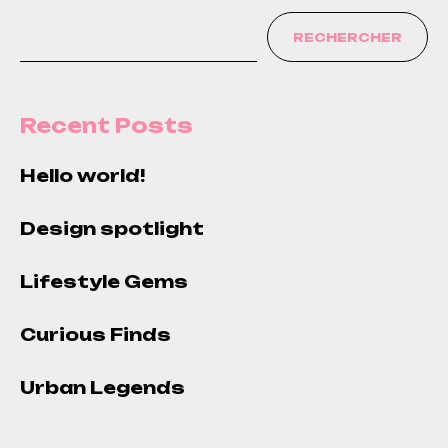
ajouré
RECHERCHER
Recent Posts
Hello world!
Design spotlight
Lifestyle Gems
Curious Finds
Urban Legends